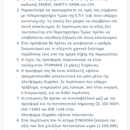
κωδικούς ΕΚΕΒΥΛ, ΕΚΑΠΤΥ, GMDN και CPV
.
Παρακαλούμε να προσαρμόσετε τις τιμές σας σύμφωνα
με τοΠαρατηρητήριο Τιμών της Ε.Π.Υ. (εφ’ όσον υπάρχει
αντιστοίχιση), τις οποίες δεν μπορεί να υπερβαίνει επί
ποινή αποκλεισμού. Σε περίπτωση που το είδος δεν
ταυτοποιείται στο Παρατηρητήριο Τιμών, πρέπει να
υποβάλλεται υπεύθυνη δήλωση επί ποινή αποκλεισμού.
Στην προσφορά θα πρέπει να αναφέρεται ο αριθμός
διαγωνισμού και το ελάχιστο χρονικό διάστημα
παράδοσης τους από την ημέρα λήψης της παραγγελίας.
Η ισχύς της προσφοράς παρακαλούμε να είναι
τουλάχιστον ΤΡΙΜΗΝΗΣ (3 μήνες) διάρκειας.
Η προσφορά σας θα είναι αποδεκτή, εφόσον
πραγματοποιηθεί αποκλειστικά και μόνο μέσω της
πλατφόρμας iSupplies. Σε περίπτωση που υπάρχει
πρόβλημα, ενημερώστε μας έγκαιρα, όσο είναι ενεργός
ο διαγωνισμός, για να δοθεί παράταση.
Οι εταιρείες θα πρέπει να συνυποβάλλουν μαζί με την
προσφορά και τα πιστοποιητικά σήμανσης CE, ISO 9001,
ISO 13485 και ΚΥΑ 1348 στην
πλατφόρμα iSupplies εφόσον απαιτούνται.
Στην περίπτωση που το αίτημα ΣΥΝΟΛΙΚΑ ξεπερνά την
αξία των δύο χιλιάδων πεντακοσίων ευρώ (2.500,00€)