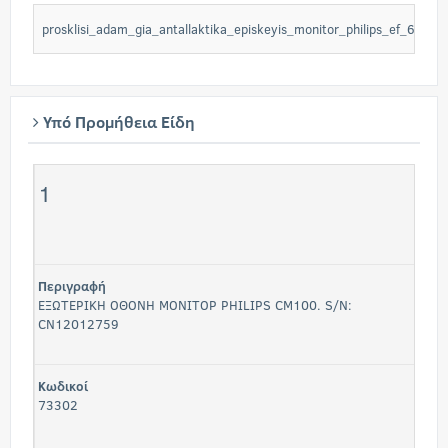
prosklisi_adam_gia_antallaktika_episkeyis_monitor_philips_ef_66ac
Υπό Προμήθεια Είδη
1
Περιγραφή
ΕΞΩΤΕΡΙΚΗ ΟΘΟΝΗ ΜΟΝΙΤΟΡ PHILIPS CM100. S/N:
CN12012759
Κωδικοί
73302