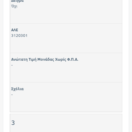
Δείγμα
Όχι
ΑΛΕ
3120301
Ανώτατη Τιμή Μονάδας Χωρίς Φ.Π.Α.
-
Σχόλια
-
3