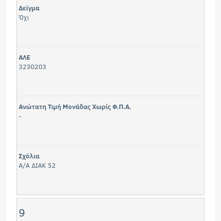
Δείγμα
Όχι
ΑΛΕ
3230203
Ανώτατη Τιμή Μονάδας Χωρίς Φ.Π.Α.
-
Σχόλια
Α/Α ΔΙΑΚ 52
9