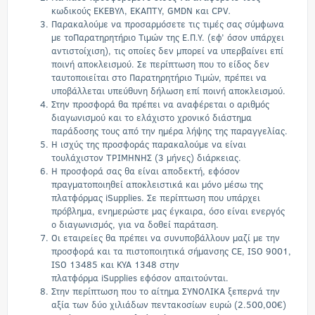
κωδικούς ΕΚΕΒΥΛ, ΕΚΑΠΤΥ, GMDN και CPV
.
Παρακαλούμε να προσαρμόσετε τις τιμές σας σύμφωνα
με τοΠαρατηρητήριο Τιμών της Ε.Π.Υ. (εφ’ όσον υπάρχει
αντιστοίχιση), τις οποίες δεν μπορεί να υπερβαίνει επί
ποινή αποκλεισμού. Σε περίπτωση που το είδος δεν
ταυτοποιείται στο Παρατηρητήριο Τιμών, πρέπει να
υποβάλλεται υπεύθυνη δήλωση επί ποινή αποκλεισμού.
Στην προσφορά θα πρέπει να αναφέρεται ο αριθμός
διαγωνισμού και το ελάχιστο χρονικό διάστημα
παράδοσης τους από την ημέρα λήψης της παραγγελίας.
Η ισχύς της προσφοράς παρακαλούμε να είναι
τουλάχιστον ΤΡΙΜΗΝΗΣ (3 μήνες) διάρκειας.
Η προσφορά σας θα είναι αποδεκτή, εφόσον
πραγματοποιηθεί αποκλειστικά και μόνο μέσω της
πλατφόρμας iSupplies. Σε περίπτωση που υπάρχει
πρόβλημα, ενημερώστε μας έγκαιρα, όσο είναι ενεργός
ο διαγωνισμός, για να δοθεί παράταση.
Οι εταιρείες θα πρέπει να συνυποβάλλουν μαζί με την
προσφορά και τα πιστοποιητικά σήμανσης CE, ISO 9001,
ISO 13485 και ΚΥΑ 1348 στην
πλατφόρμα iSupplies εφόσον απαιτούνται.
Στην περίπτωση που το αίτημα ΣΥΝΟΛΙΚΑ ξεπερνά την
αξία των δύο χιλιάδων πεντακοσίων ευρώ (2.500,00€)