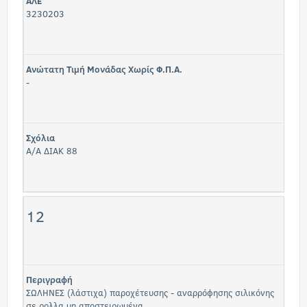
ΑΛΕ
3230203
Ανώτατη Τιμή Μονάδας Χωρίς Φ.Π.Α.
-
Σχόλια
Α/Α ΔΙΑΚ 88
12
Περιγραφή
ΣΩΛΗΝΕΣ (λάστιχα) παροχέτευσης - αναρρόφησης σιλικόνης
σε ρολλα μη αποστειρωμένα.