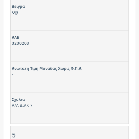
Δείγμα
Όχι
ΑΛΕ
3230203
Ανώτατη Τιμή Μονάδας Χωρίς Φ.Π.Α.
-
Σχόλια
Α/Α ΔΙΑΚ 7
5