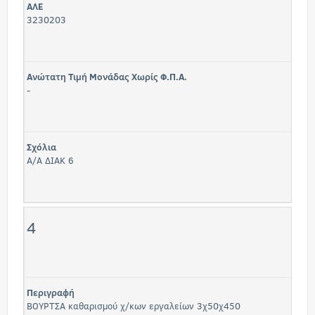
ΑΛΕ
3230203
Ανώτατη Τιμή Μονάδας Χωρίς Φ.Π.Α.
-
Σχόλια
Α/Α ΔΙΑΚ 6
4
Περιγραφή
ΒΟΥΡΤΣΑ καθαρισμού χ/κων εργαλείων 3χ50χ450