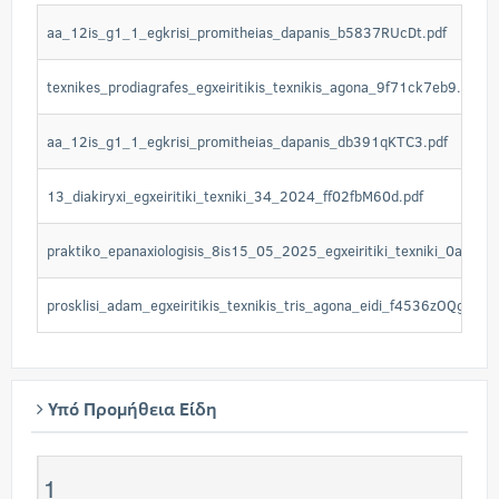
aa_12is_g1_1_egkrisi_promitheias_dapanis_b5837RUcDt.pdf
texnikes_prodiagrafes_egxeiritikis_texnikis_agona_9f71ck7eb9.pdf
aa_12is_g1_1_egkrisi_promitheias_dapanis_db391qKTC3.pdf
13_diakiryxi_egxeiritiki_texniki_34_2024_ff02fbM60d.pdf
praktiko_epanaxiologisis_8is15_05_2025_egxeiritiki_texniki_0ab5fyX
prosklisi_adam_egxeiritikis_texnikis_tris_agona_eidi_f4536zOQgd.pdf
Υπό Προμήθεια Είδη
1